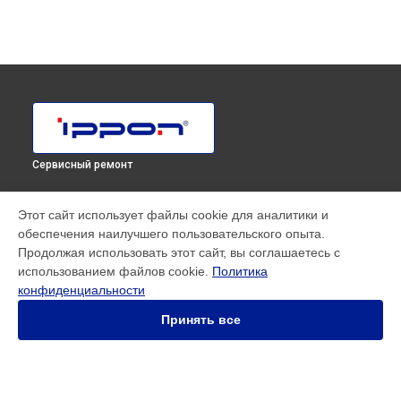
Сервисный ремонт
МОДЕЛИ
Этот сайт использует файлы cookie для аналитики и
обеспечения наилучшего пользовательского опыта.
Innova RT 33 80K Tower
Продолжая использовать этот сайт, вы соглашаетесь с
Innova RT II 1000
использованием файлов cookie.
Политика
Innova RT II 10000
конфиденциальности
Innova RT II 1500
Innova RT II 3000
Принять все
Innova RT II 6000
Smart Power Pro II
Smart Winner II 1500 Euro
Smart Winner II 1550